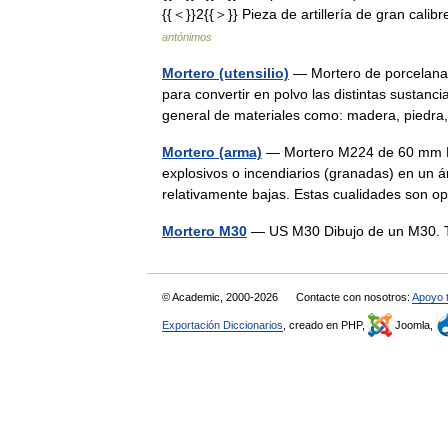
{{＜}}2{{＞}} Pieza de artillería de gran cal
antónimos
Mortero (utensilio)
— Mortero de porcelana p
para convertir en polvo las distintas sustanci
general de materiales como: madera, pied
Mortero (arma)
— Mortero M224 de 60 mm El
explosivos o incendiarios (granadas) en un á
relativamente bajas. Estas cualidades son
Mortero M30
— US M30 Dibujo de un M30. Ti
© Academic, 2000-2026
Contacte con nosotros:
Apoyo 
Exportación Diccionarios
, creado en PHP,
Joomla,