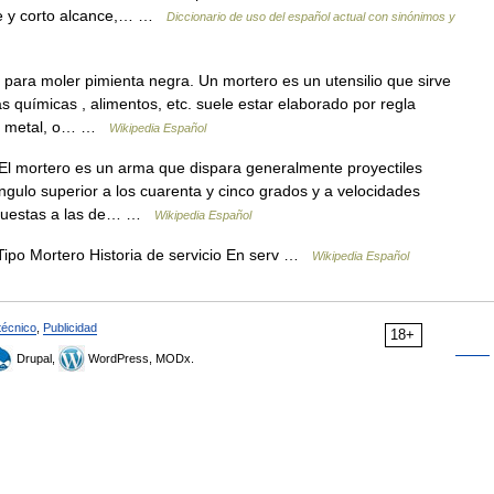
ibre y corto alcance,… …
Diccionario de uso del español actual con sinónimos y
ara moler pimienta negra. Un mortero es un utensilio que sirve
as químicas , alimentos, etc. suele estar elaborado por regla
ra, metal, o… …
Wikipedia Español
 mortero es un arma que dispara generalmente proyectiles
ngulo superior a los cuarenta y cinco grados y a velocidades
 opuestas a las de… …
Wikipedia Español
po Mortero Historia de servicio En serv …
Wikipedia Español
técnico
,
Publicidad
18+
Drupal,
WordPress, MODx.