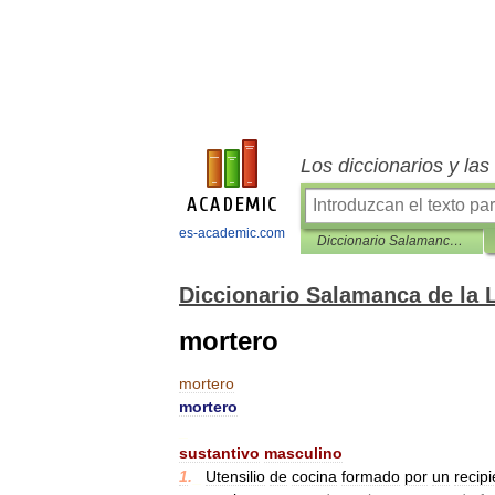
Los diccionarios y la
es-academic.com
Diccionario Salamanca de la Lengua Española
Diccionario Salamanca de la
mortero
mortero
mortero
_
sustantivo
masculino
1
.
_
Utensilio
de
cocina
formado
por
un
recip