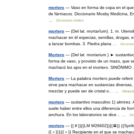
mortero
— Vaso en forma de copa en el que 
de fármacos. Diccionario Mosby Medicina, En
…
Diccionario médico
mortero
— (Del lat. mortarĭum). 1. m. Utensi
machacar en él especias, semillas, drogas, etc
a lanzar bombas. 3. Piedra plana …
Diccionar
Mortero
— (Del lat. mortarium.) ► sustanti
forma de vaso, y provisto de un mazo, que se
machacó los ajos en el mortero. SINÓNIM
Mortero
— La palabra mortero puede referir a
sirve para machacar en sustancias diversas, c
mezclar y puede ser de cristal o… …
Wikiped
mortero
— sustantivo masculino 1) almirez. 
suele haber entre ellos una diferencia de for
anchura. En los laboratorios se dice… …
Di
mortero
— {{＃}}{{LM M26602}}{{〓}} {{SynM2
{{＜}}1{{＞}} Recipiente en el que se machaca