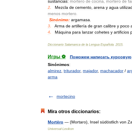
sustancias:
mortero
de
cocina
,
mortero
de
fa
2
.
_
Mezcla
de
cemento
,
arena
y
agua
utiliza
menos
mortero
.
Sinónimo:
argamasa
.
3
.
_
Arma
de
artillería
de
gran
calibre
y
poco
4
.
_
Máquina
para
lanzar
cohetes
y
artificios
Diccionario
Salamanca
de
la
Lengua
Española
.
2015
.
Игры ⚽
Поможем написать курсовую
Sinónimos
:
almirez
,
triturador
,
majador
,
machacador
/
ar
arma
mortecino
Mira otros diccionarios:
Mortēro
— (Mortaro), Insel südöstlich von 
Universal-Lexikon