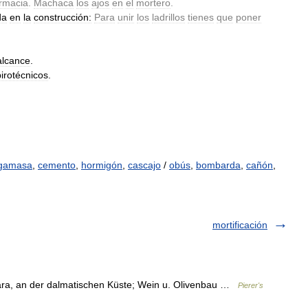
rmacia
.
Machaca
los
ajos
en
el
mortero
.
da
en
la
construcción:
Para
unir
los
ladrillos
tienes
que
poner
alcance
.
pirotécnicos
.
gamasa
,
cemento
,
hormigón
,
cascajo
/
obús
,
bombarda
,
cañón
,
mortificación
Zara, an der dalmatischen Küste; Wein u. Olivenbau …
Pierer's