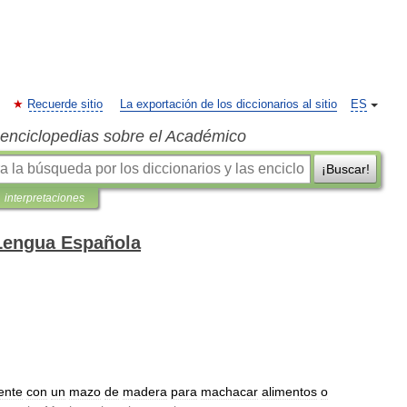
Recuerde sitio
La exportación de los diccionarios al sitio
ES
s enciclopedias sobre el Académico
¡Buscar!
interpretaciones
 Lengua Española
iente
con
un
mazo
de
madera
para
machacar
alimentos
o