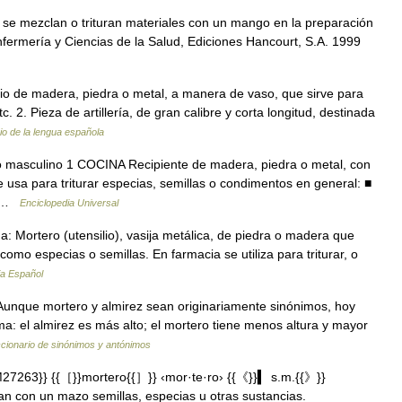
se mezclan o trituran materiales con un mango en la preparación
fermería y Ciencias de la Salud, Ediciones Hancourt, S.A. 1999
lio de madera, piedra o metal, a manera de vaso, que sirve para
. 2. Pieza de artillería, de gran calibre y corta longitud, destinada
io de la lengua española
vo masculino 1 COCINA Recipiente de madera, piedra o metal, con
 usa para triturar especias, semillas o condimentos en general: ■
O …
Enciclopedia Universal
: Mortero (utensilio), vasija metálica, de piedra o madera que
omo especias o semillas. En farmacia se utiliza para triturar, o
ia Español
Aunque mortero y almirez sean originariamente sinónimos, hoy
ma: el almirez es más alto; el mortero tiene menos altura y mayor
ccionario de sinónimos y antónimos
7263}} {{［}}mortero{{］}} ‹mor·te·ro› {{《}}▍ s.m.{{》}}
n con un mazo semillas, especias u otras sustancias.